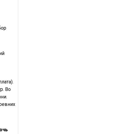
бор
ий
плата).
р. Во
ни.
древних
ночь