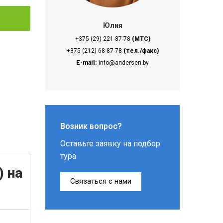
Юлия
+375 (29) 221-87-78
(МТС)
+375 (212) 68-87-78
(тел./факс)
E-mail:
info@andersen.by
Возник вопрос?
Оставьте заявку на подбор
тура
) на
Связаться с нами