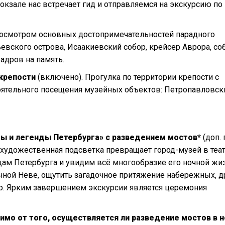
окзале нас встречает гид и отправляемся на экскурсию по
 осмотром основных достопримечательностей парадного
ьевского острова, Исаакиевский собор, крейсер Аврора, со
адров на память.
 крепости
(включено). Прогулка по территории крепости с
оятельного посещения музейных объектов: Петропавловск
фы и легенды Петербурга» с разведением мостов*
(доп. 
о-художественная подсветка превращает город-музей в теат
ам Петербурга и увидим всё многообразие его ночной жиз
чной Неве, ощутить загадочное притяжение набережных, 
др. Ярким завершением экскурсии является церемония
симо от того, осуществляется ли разведение мостов в 