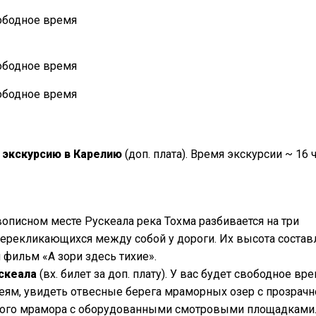
а
экскурсию в Карелию
(доп. плата). Время экскурсии ~ 16 
описном месте Рускеала река Тохма разбивается на три
ерекликающихся между собой у дороги. Их высота состав
 фильм «А зори здесь тихие».
скеала
(вх. билет за доп. плату). У вас будет свободное вр
ям, увидеть отвесные берега мраморных озер с прозрачн
кого мрамора с оборудованными смотровыми площадками