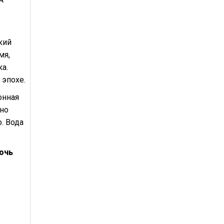
кий
мя,
а.
 эпохе.
онная
нно
. Вода
ночь