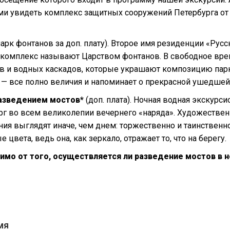
ами увидеть комплекс защитных сооружений Петербурга от
парк фонтанов за доп. плату). Второе имя резиденции «Русс
комплекс называют Царством фонтанов. В свободное вре
нов и водных каскадов, которые украшают композицию парк
 — все полно величия и напоминает о прекрасной ушедшей
разведением мостов*
(доп. плата). Ночная водная экскурси
рг во всем великолепии вечернего «наряда». Художестве
я выглядят иначе, чем днем: торжественно и таинственно
вета, ведь она, как зеркало, отражает то, что на берегу.
симо от того, осуществляется ли разведение мостов в 
мя