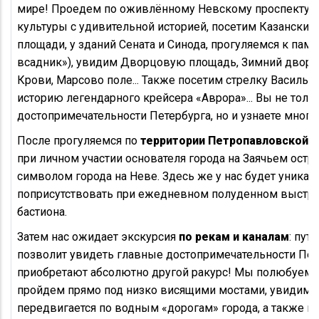
мире! Проедем по оживлённому Невскому проспекту, г
культуры с удивительной историей, посетим Казанский
площади, у зданий Сената и Синода, прогуляемся к пам
всадник»), увидим Дворцовую площадь, Зимний дворец
Крови, Марсово поле... Также посетим стрелку Василье
историю легендарного крейсера «Аврора»... Вы не толь
достопримечательности Петербурга, но и узнаете много 
После прогуляемся по
территории Петропавловской 
при личном участии основателя города на Заячьем остр
символом города на Неве. Здесь же у нас будет уника
поприсутствовать при ежедневном полуденном выстр
бастиона.
Затем нас ожидает экскурсия
по рекам и каналам
: пут
позволит увидеть главные достопримечательности Пет
приобретают абсолютно другой ракурс! Мы полюбуемся
пройдем прямо под низко висящими мостами, увидим, 
передвигается по водным «дорогам» города, а также 