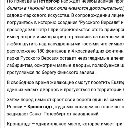
По приезде в
Петергоф
нас ждет незабываемая прогу
билеты в Нижний парк оплачиваются дополнительно!)
—
садово-паркового искусства. В сопровождении лицен
погрузитесь в историю создания "Русского Версаля" и 
преследовал Пётр I при строительстве этого приморско
императоров и императриц отразились на внешнем обли
любил шутить над напудренными гостями; что символизи
расположено 180 фонтанов и 4 красивейших фонтанных 
парка Русского Версаля оставит неизгладимые впечат
лабиринтам, осмотрим малые дворцы, полюбуемся шед
прогуляемся по берегу Финского залива...
В свободное время желающие смогут посетить Екатери
один из малых дворцов и прогуляться по территории Ве
Затем перед нами откроет свои ворота один из самых 
России –
Кронштадт
, куда мы попадем по тоннелю, со
защищает Санкт-Петербург от наводнений.
Кронштадт – удивительное место, которое имеет три гра