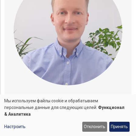
Сергей
Мы используем файлы cookie и обрабатываем
+375 (29) 550-87-78
(МТС)
Использование
персональные данные для следующих целей:
Функционал
+375 (212) 68-87-78
(тел./факс)
& Аналитика
персональных
E-mail:
info@andersen.by
Настроить
Отклонить
Принять
данных
x