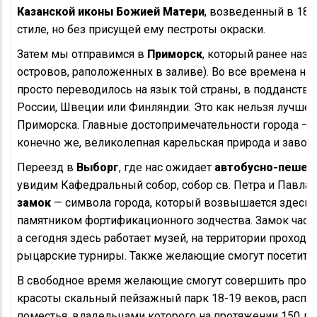
Казанской иконы Божией Матери
, возведенный в 188
стиле, но без присущей ему пестроты окраски.
Затем мы отправимся в
Приморск
, который ранее наз
островов, раположенных в заливе). Во все времена на
просто переводилось на язык той страны, в подданстве
России, Швеции или Финляндии. Это как нельзя лучше 
Приморска. Главные достопримечательности города —
конечно же, великолепная карельская природа и зав
Переезд в
Выборг
, где нас ожидает
автобусно-пешех
увидим Кафедральный собор, собор св. Петра и Павла,
замок
— символа города, который возвышается здесь с
памятником фортификационного зодчества. Замок часто
а сегодня здесь работает музей, на территории проход
рыцарские турниры. Также желающие смогут посетить
В свободное время желающие смогут совершить прог
красоты скальный пейзажный парк 18-19 веков, распо
поместья, владельцами которого на протяжении 150 ле