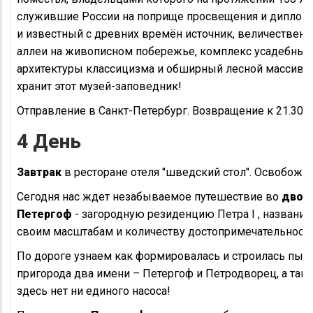
служившие России на поприще просвещения и диплома
и известный с древних времён источник, величествен
аллеи на живописном побережье, комплекс усадебных
архитектуры классицизма и обширный лесной массив –
хранит этот музей-заповедник!
Отправление в Санкт-Петербург. Возвращение к 21.30. 
4 День
Завтрак
в ресторане отеля "шведский стол". Освобожд
Сегодня нас ждет незабываемое путешествие во
двор
Петергоф
- загородную резиденцию Петра I , название
своим масштабам и количеству достопримечательносте
По дороге узнаем как формировалась и строилась пыш
пригорода два имени – Петергоф и Петродворец, а так
здесь нет ни единого насоса!