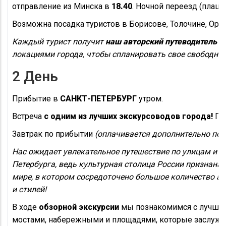
отправление из Минска в
18.40
. Ночной переезд (плацк
Возможна посадка туристов в Борисове, Толочине, Орше
Каждый турист получит
наш авторский путеводитель
с 
локациями города, чтобы спланировать свое свободное
2 День
Прибытие в
САНКТ-ПЕТЕРБУРГ
утром.
Встреча
с одним из лучших экскурсоводов города!
Пос
Завтрак по прибытии
(оплачивается дополнительно по 
Нас ожидает увлекательное путешествие по улицам и 
Петербурга, ведь культурная столица России признана
мире, в котором сосредоточено большое количество а
и стилей!
В ходе
обзорной экскурсии
мы познакомимся с лучшим
мостами, набережными и площадями, которые заслуже