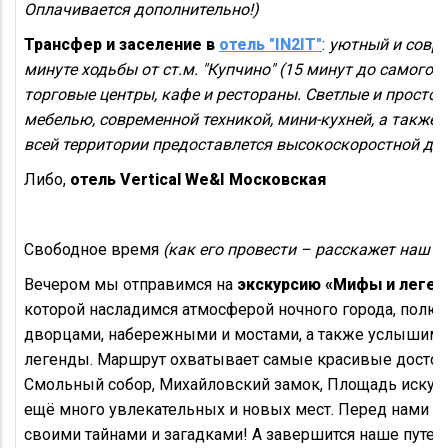
Оплачивается дополнительно!)
Трансфер и заселение в
отель "IN2IT"
:
уютный и совре
минуте ходьбы от ст.м. "Купчино" (15 минут до самого ц
торговые центры, кафе и рестораны. Светлые и просто
мебелью, современной техникой, мини-кухней, а также 
всей территории предоставлется высокоскоростной дос
Либо,
отель Vertical We&I Московская
Свободное время
(как его провести – расскажет наш ги
Вечером мы отправимся на
экскурсию «Мифы и леген
которой насладимся атмосферой ночного города, пол
дворцами, набережными и мостами, а также услышим м
легенды. Маршрут охватывает самые красивые достопр
Смольный собор, Михайловский замок, Площадь искус
ещё много увлекательных и новых мест. Перед нами от
своими тайнами и загадками! А завершится наше путе