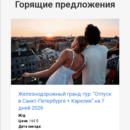
Горящие предложения
Автобусный комби-тур «Петербург +
Карелия» на 7 дней 2026
Автобус
Цена:
150 $
Дата заезда:
Количество ночей:
Отель:
Питание: