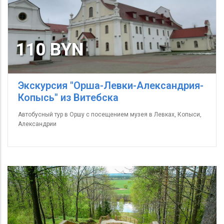
110 BYN
Экскурсия "Орша-Левки-Александрия-
Копысь" из Витебска
Автобусный тур в Оршу с посещением музея в Левках, Копыси,
Александрии