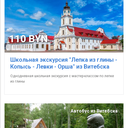
110 BYN
Школьная экскурсия "Лепка из глины -
Копысь - Левки - Орша" из Витебска
Однодневная школьная экскурсия с мастер-классом по лепке
из глины
Автобус из Витебска