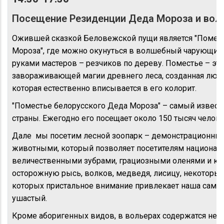
Посещение Резиденции Деда Мороза и вол
Ожившей сказкой Беловежской пущи является "Помест
Мороза", где можно окунуться в волшебный чарующий
руками мастеров – резчиков по дереву. Поместье – эт
завораживающей магии древнего леса, созданная людс
которая естественно вписывается в его колорит.
"Поместье белорусского Деда Мороза" – самый извест
страны. Ежегодно его посещает около 150 тысяч челове
Дале мы посетим лесной зоопарк – демонстрационны
животными, который позволяет посетителям национал
величественными зубрами, грациозными оленями и ко
осторожную рысь, волков, медведя, лисицу, некоторы
которых пристальное внимание привлекает наша самая
ушастый.
Кроме аборигенных видов, в вольерах содержатся нек