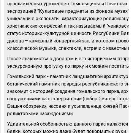
прославленных уроженцев Гомельщины и Почетных гр
экспозицией "Культовые предметы из фондов музея", 
уникальные экспонаты, характеризующие религиозную
христианских конфессий и так называемый "ченковски
статус историко-культурной ценности Республики Бела
дворца – камерный концертный зал, в котором проход
классической музыки, спектакли, встречи с известным
После знакомства с дворцом и его историей мы отправ
экскурсионную прогулку по парку и сможем посетить з
Гомельский парк - памятник ландшафтной архитектуры 
ботанический памятник природы республиканского зна
знакомит с историей создания гомельского парка, арх
сооружениями на его территории (собор Святых Петра и
Башня обозрения, часовня и усыпальница князей Паске
реликтовыми насаждениями.
Удивительной особенностью данного парка являются и
белки, которых можно даже будет покормить с руки.