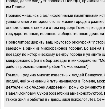
города, далее следует проспект Победы, привокзальна
им.Ленина.
Познакомившись с великолепными памятниками истори
узнаете много интересного из жизни города в разные п
становления, а также и о том периоде Гомеля, когда в
государственные, военные и общественные деятели Р
Позволит расширить ваш кругозор экскурсия "Историче
заездом в один из микрорайонов города". Во время эк
поездку по историческому центру города и увидите од
микрорайонов (на выбор заезды в микрорайоны: "Мель
район, промышленный район "Гомсельмаш").
Гомель - родина многих известных людей Беларуси. С
людей, чей жизненный путь начинался в Гомеле, можно
деятелей, как Андрей Андреевич Громыко (Министр ин
Павел Осипович Сухой (советский авиаконструктор). В 
также жил и работал выдающийся психолог Лев Семён