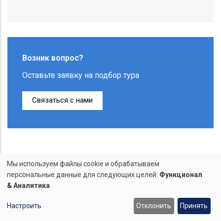
Возник вопрос?
Оставьте заявку на подбор тура
Связаться с нами
Новости
Мы используем файлы cookie и обрабатываем
Использование
персональные данные для следующих целей:
Функционал
Экскурсионные туры в Санкт-Петербург для
& Аналитика
персональных
школьников из Минска и Витебска
Настроить
Отклонить
Принять
данных
x