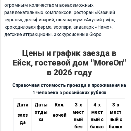
огромным количеством всевозможных
развлекательных комплексов: ресторан «Казачий
курень», дельфинарий, океанариум «Акулий риф»,
крокодиловая ферма, зоопарк, аквапарк «Немо»,
детские аттракционы, экскурсионные бюро.
Цены и график заезда в
Ейск, гостевой дом "MoreOn"
в 2026 году
Справочная стоимость проезда и проживания на
1 человека в российских рублях
Дата
Даты
Кол.
3-х
4-х
3-х
отды
мест
мест
мест
заез
ночей
ха
ный
ный с
ный с
да
без
балко
балко